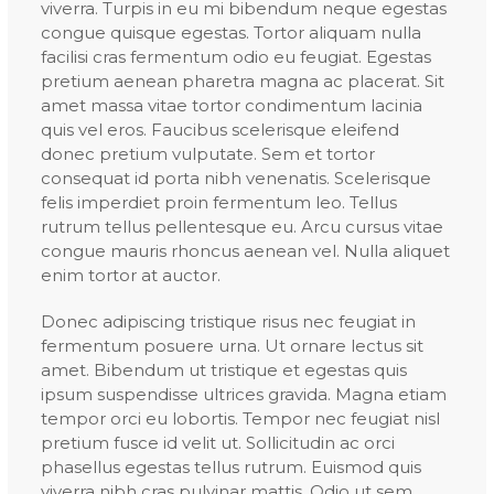
viverra. Turpis in eu mi bibendum neque egestas
congue quisque egestas. Tortor aliquam nulla
facilisi cras fermentum odio eu feugiat. Egestas
pretium aenean pharetra magna ac placerat. Sit
amet massa vitae tortor condimentum lacinia
quis vel eros. Faucibus scelerisque eleifend
donec pretium vulputate. Sem et tortor
consequat id porta nibh venenatis. Scelerisque
felis imperdiet proin fermentum leo. Tellus
rutrum tellus pellentesque eu. Arcu cursus vitae
congue mauris rhoncus aenean vel. Nulla aliquet
enim tortor at auctor.
Donec adipiscing tristique risus nec feugiat in
fermentum posuere urna. Ut ornare lectus sit
amet. Bibendum ut tristique et egestas quis
ipsum suspendisse ultrices gravida. Magna etiam
tempor orci eu lobortis. Tempor nec feugiat nisl
pretium fusce id velit ut. Sollicitudin ac orci
phasellus egestas tellus rutrum. Euismod quis
viverra nibh cras pulvinar mattis. Odio ut sem